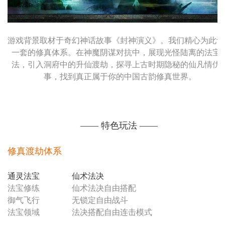
游戏背景取材于奇幻神话故事《封神演义》。我们精心为此设
一套的修真体系。在神魔阴谋对抗中，展现光怪陆离的法宝
法，引入洞府中的升仙渡劫，探寻上古时期隐秘的仙凡情仇
事，找到真正属于你的中国古韵修真世界。
—— 特色玩法 ——
修真渡劫体系
通灵法宝
仙术法决
法宝修练
仙术法决自由搭配
御气飞行
无锁定自由战斗
法宝领域
法决搭配自由连击模式