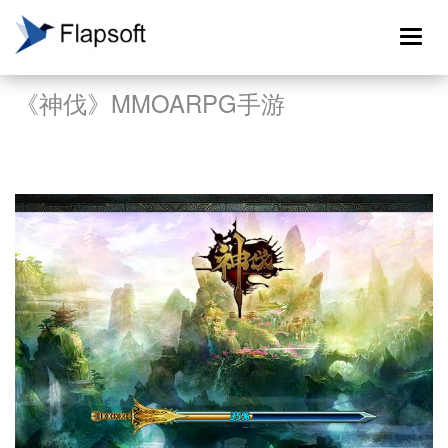
Toggle
naviga
《神伐》MMOARPG手游